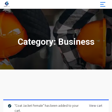
Category:
Business
“Coat Jacket Female” has been added to your
View cart
cart.