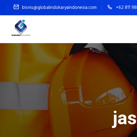
bisnis@globalindokaryaindonesia.com
+62 811 9
ja