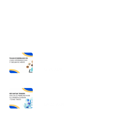
Pengurusan SBU
Pengurusan SKK
Artikel Terbaru
Pelatihan K3 Berbasis VR (Virtual
Reality):
Jul 21, 2026
ISO 9001 untuk Tender: Rahasia
Lolos
Jun 23, 2026