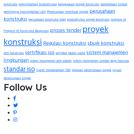
konstruksi
meningkatkan produktivitas
pengawasan proyek konstruksi
pengelolaan limbah
perusahaan
pentingnya meningkatkan skill
Perencanaan membuat proyek
konstruksi
perusahaan konstruksi lokal
produktivitas proyek konstruksi
program k3
proyek
proses tender
Program K3 Konstruksi Bangunan
konstruksi
Regulasi konstruksi
sbujk konstruksi
sertifikasi iso
sistem manajemen
sdm konstruksi
sertifikat badan usaha
lingkungan
sistem manajemen sdm adalah
sistem manajemen sumber daya manusia
standar iso
Syarat mendapatkan SBU
tahapan perencanaan proyek
tujuan
perencanaan proyek
Follow Us