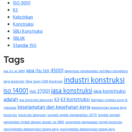
ISO 9001
K3
Kelistrikan
Konstruksi
SBU Konstruksi
SBUJK
Standar ISO
Tags
apa itu iso 45001
apa itu iso 14001
bagaimana mendapatkan sertifikasi kompetensi
industri konstruksi
kerja konstruksi
Daya Saing SDM Konstruksi
iso 14001
jasa konstruksi
iso 37001
jasa konstruksi
adalah
k3
k3 konstruksi
jasa konstruksi bangunan
kebijakan investasi asing di
keselamatan dan kesehatan kerja
indonesia
keterampilan tenaga kerja
konstruksi
konstruksi bangunan
Langkah-lagkah mendapatkan SKTTK
langkah langkah
pengelolaan limbah dengan standar iso 14001
manajemen pengawasan proyek konstruksi
meningkatkan keterampilan tenaga kerja
meningkatkan keterampilan tenaga kerja